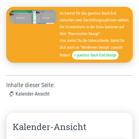
Du kannst für das guestoo Back-End
zwischen zwei Darstellungsoptionen wählen.
Die Screenshots in der Doku basieren auf
dem "Klassischen Design".
Hier siehst Du die Unterschiede, damit Du
dich auch im "Modernen Design" zurecht
findest:
» guestoo Back-End-Design
Inhalte dieser Seite:
Kalender-Ansicht
Kalender-Ansicht